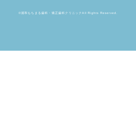
©浦和もちまる歯科・矯正歯科クリニックAll Rights Reserved.