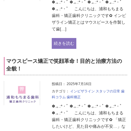
✽.｡.:*・ﾟ ✽.｡.:*・ﾟ ✽.｡.:*・ﾟ ✽.｡.:*・ﾟ
✽.｡.:*・ﾟ こんにちは、浦和もちまる
歯科・矯正歯科クリニックです✿ インビ
ザライン矯正とはマウスピースを作製し
て歯[…]
続きを読む
マウスピース矯正で笑顔革命！目的と治療方法の
全貌！
投稿日：
2025年7月16日
カテゴリ：
インビザライン
スタッフの日常
歯
科コラム
歯科矯正
✽.｡.:*・ﾟ ✽.｡.:*・ﾟ ✽.｡.:*・ﾟ ✽.｡.:*・ﾟ
✽.｡.:*・ﾟ こんにちは、浦和もちまる
歯科・矯正歯科クリニックです✿ 「矯正
したいけど、見た目や痛みが不安…」な