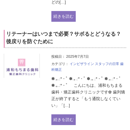
どの[…]
続きを読む
リテーナーはいつまで必要？サボるとどうなる？
後戻りを防ぐために
投稿日：
2025年7月7日
カテゴリ：
インビザライン
スタッフの日常
歯
科矯正
✽.｡.:*・ﾟ ✽.｡.:*・ﾟ ✽.｡.:*・ﾟ ✽.｡.:*・ﾟ
✽.｡.:*・ﾟ こんにちは、浦和もちまる
歯科・矯正歯科クリニックです✿ 歯列矯
正が終了すると「もう通院しなくてい
い」「[…]
続きを読む