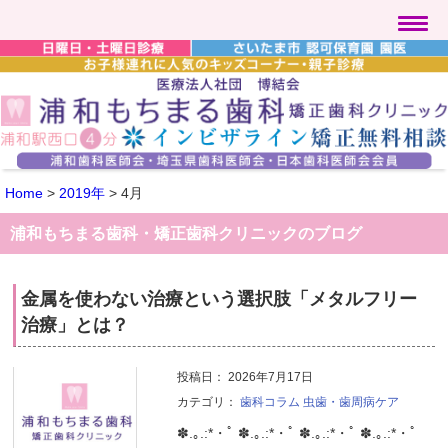
Home
>
2019年
>
4月
浦和もちまる歯科・矯正歯科クリニックのブログ
金属を使わない治療という選択肢「メタルフリー
治療」とは？
投稿日：
2026年7月17日
カテゴリ：
歯科コラム
虫歯・歯周病ケア
✽.｡.:*・ﾟ ✽.｡.:*・ﾟ ✽.｡.:*・ﾟ ✽.｡.:*・ﾟ