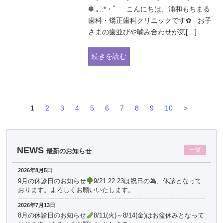
✽.｡.:*・ﾟ こんにちは、浦和もちまる
歯科・矯正歯科クリニックです✿ お子
さまの歯並びや噛み合わせが気[…]
続きを読む
1
2
3
4
5
6
7
8
9
10
>
NEWS
一覧
最新のお知らせ
2026年8月5日
9月の休診日のお知らせ
9/21.22.23は祝日の為、休診となって
おります。よろしくお願いいたします。
2026年7月13日
8月の休診日のお知らせ
8/11(火)～8/14(金)はお盆休みとなって