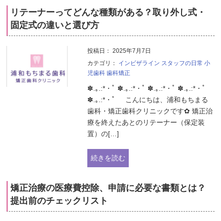
リテーナーってどんな種類がある？取り外し式・
固定式の違いと選び方
投稿日：
2025年7月7日
カテゴリ：
インビザライン
スタッフの日常
小
児歯科
歯科矯正
✽.｡.:*・ﾟ ✽.｡.:*・ﾟ ✽.｡.:*・ﾟ ✽.｡.:*・ﾟ
✽.｡.:*・ﾟ こんにちは、浦和もちまる
歯科・矯正歯科クリニックです✿ 矯正治
療を終えたあとのリテーナー（保定装
置）の[…]
続きを読む
矯正治療の医療費控除、申請に必要な書類とは？
提出前のチェックリスト