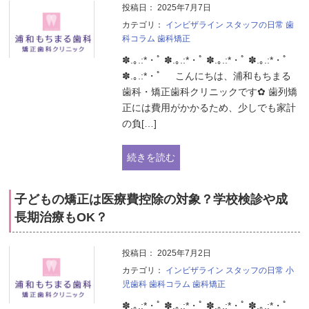
投稿日：
2025年7月7日
カテゴリ：
インビザライン
スタッフの日常
歯
科コラム
歯科矯正
✽.｡.:*・ﾟ ✽.｡.:*・ﾟ ✽.｡.:*・ﾟ ✽.｡.:*・ﾟ
✽.｡.:*・ﾟ こんにちは、浦和もちまる
歯科・矯正歯科クリニックです✿ 歯列矯
正には費用がかかるため、少しでも家計
の負[…]
続きを読む
子どもの矯正は医療費控除の対象？学校検診や成
長期治療もOK？
投稿日：
2025年7月2日
カテゴリ：
インビザライン
スタッフの日常
小
児歯科
歯科コラム
歯科矯正
✽.｡.:*・ﾟ ✽.｡.:*・ﾟ ✽.｡.:*・ﾟ ✽.｡.:*・ﾟ