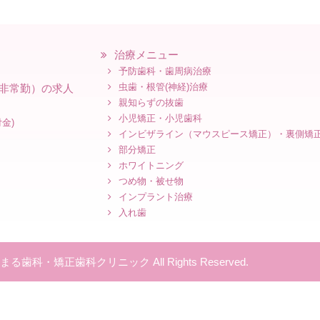
治療メニュー
予防歯科・歯周病治療
虫歯・根管(神経)治療
非常勤）の求人
親知らずの抜歯
小児矯正・小児歯科
金)
インビザライン（マウスピース矯正）・裏側矯
部分矯正
ホワイトニング
つめ物・被せ物
インプラント治療
入れ歯
和もちまる歯科・矯正歯科クリニック All Rights Reserved.