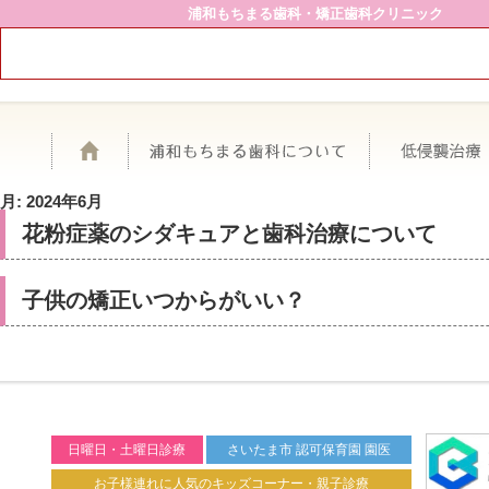
浦和もちまる歯科・矯正歯科クリニック
ホーム
浦和もちまる歯
月:
2024年6月
花粉症薬のシダキュアと歯科治療について
子供の矯正いつからがいい？
日曜日・土曜日診療
さいたま市 認可保育園 園医
お子様連れに人気のキッズコーナー・親子診療