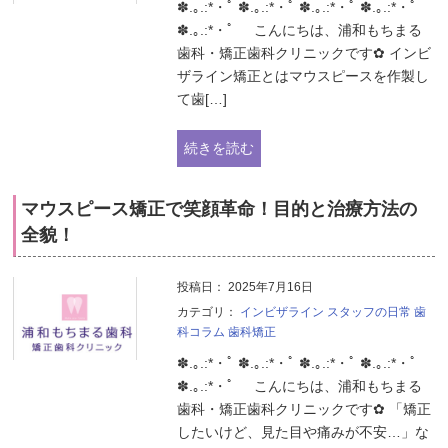
✽.｡.:*・ﾟ ✽.｡.:*・ﾟ ✽.｡.:*・ﾟ ✽.｡.:*・ﾟ
✽.｡.:*・ﾟ こんにちは、浦和もちまる
歯科・矯正歯科クリニックです✿ インビ
ザライン矯正とはマウスピースを作製し
て歯[…]
続きを読む
マウスピース矯正で笑顔革命！目的と治療方法の
全貌！
投稿日：
2025年7月16日
カテゴリ：
インビザライン
スタッフの日常
歯
科コラム
歯科矯正
✽.｡.:*・ﾟ ✽.｡.:*・ﾟ ✽.｡.:*・ﾟ ✽.｡.:*・ﾟ
✽.｡.:*・ﾟ こんにちは、浦和もちまる
歯科・矯正歯科クリニックです✿ 「矯正
したいけど、見た目や痛みが不安…」な