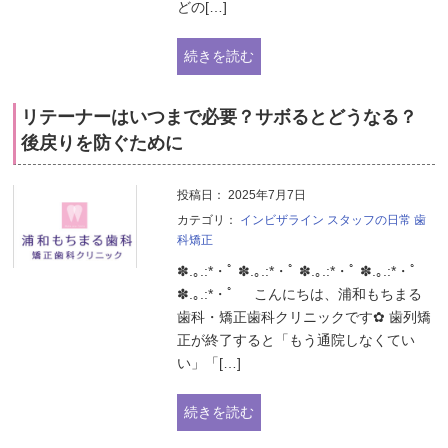
どの[…]
続きを読む
リテーナーはいつまで必要？サボるとどうなる？
後戻りを防ぐために
投稿日：
2025年7月7日
カテゴリ：
インビザライン
スタッフの日常
歯
科矯正
✽.｡.:*・ﾟ ✽.｡.:*・ﾟ ✽.｡.:*・ﾟ ✽.｡.:*・ﾟ
✽.｡.:*・ﾟ こんにちは、浦和もちまる
歯科・矯正歯科クリニックです✿ 歯列矯
正が終了すると「もう通院しなくてい
い」「[…]
続きを読む