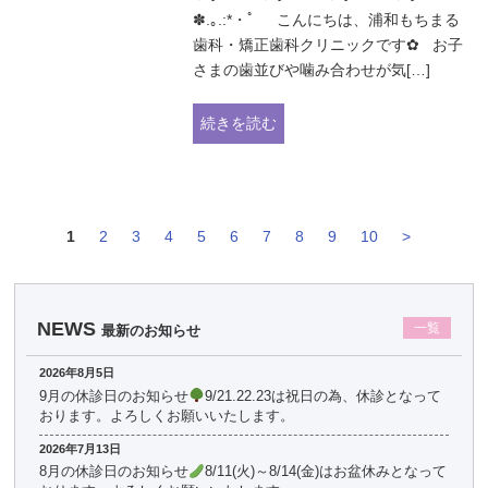
✽.｡.:*・ﾟ こんにちは、浦和もちまる
歯科・矯正歯科クリニックです✿ お子
さまの歯並びや噛み合わせが気[…]
続きを読む
1
2
3
4
5
6
7
8
9
10
>
NEWS
一覧
最新のお知らせ
2026年8月5日
9月の休診日のお知らせ
9/21.22.23は祝日の為、休診となって
おります。よろしくお願いいたします。
2026年7月13日
8月の休診日のお知らせ
8/11(火)～8/14(金)はお盆休みとなって