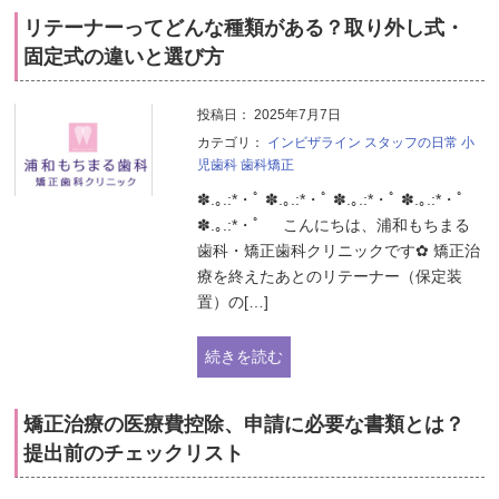
リテーナーってどんな種類がある？取り外し式・
固定式の違いと選び方
投稿日：
2025年7月7日
カテゴリ：
インビザライン
スタッフの日常
小
児歯科
歯科矯正
✽.｡.:*・ﾟ ✽.｡.:*・ﾟ ✽.｡.:*・ﾟ ✽.｡.:*・ﾟ
✽.｡.:*・ﾟ こんにちは、浦和もちまる
歯科・矯正歯科クリニックです✿ 矯正治
療を終えたあとのリテーナー（保定装
置）の[…]
続きを読む
矯正治療の医療費控除、申請に必要な書類とは？
提出前のチェックリスト