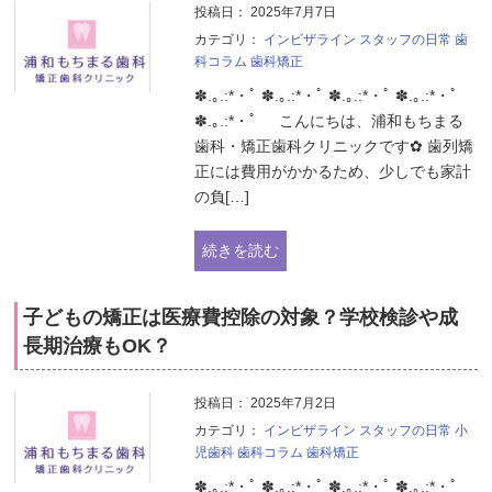
投稿日：
2025年7月7日
カテゴリ：
インビザライン
スタッフの日常
歯
科コラム
歯科矯正
✽.｡.:*・ﾟ ✽.｡.:*・ﾟ ✽.｡.:*・ﾟ ✽.｡.:*・ﾟ
✽.｡.:*・ﾟ こんにちは、浦和もちまる
歯科・矯正歯科クリニックです✿ 歯列矯
正には費用がかかるため、少しでも家計
の負[…]
続きを読む
子どもの矯正は医療費控除の対象？学校検診や成
長期治療もOK？
投稿日：
2025年7月2日
カテゴリ：
インビザライン
スタッフの日常
小
児歯科
歯科コラム
歯科矯正
✽.｡.:*・ﾟ ✽.｡.:*・ﾟ ✽.｡.:*・ﾟ ✽.｡.:*・ﾟ