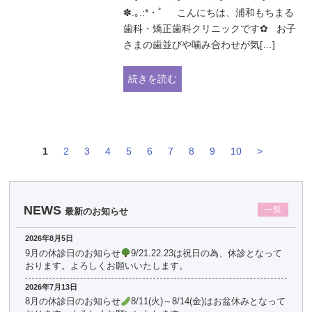
✽.｡.:*・ﾟ こんにちは、浦和もちまる
歯科・矯正歯科クリニックです✿ お子
さまの歯並びや噛み合わせが気[…]
続きを読む
1
2
3
4
5
6
7
8
9
10
>
NEWS
一覧
最新のお知らせ
2026年8月5日
9月の休診日のお知らせ
9/21.22.23は祝日の為、休診となって
おります。よろしくお願いいたします。
2026年7月13日
8月の休診日のお知らせ
8/11(火)～8/14(金)はお盆休みとなって