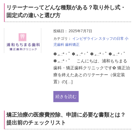
リテーナーってどんな種類がある？取り外し式・
固定式の違いと選び方
投稿日：
2025年7月7日
カテゴリ：
インビザライン
スタッフの日常
小
児歯科
歯科矯正
✽.｡.:*・ﾟ ✽.｡.:*・ﾟ ✽.｡.:*・ﾟ ✽.｡.:*・ﾟ
✽.｡.:*・ﾟ こんにちは、浦和もちまる
歯科・矯正歯科クリニックです✿ 矯正治
療を終えたあとのリテーナー（保定装
置）の[…]
続きを読む
矯正治療の医療費控除、申請に必要な書類とは？
提出前のチェックリスト