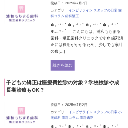
投稿日：
2025年7月7日
カテゴリ：
インビザライン
スタッフの日常
歯
科コラム
歯科矯正
✽.｡.:*・ﾟ ✽.｡.:*・ﾟ ✽.｡.:*・ﾟ ✽.｡.:*・ﾟ
✽.｡.:*・ﾟ こんにちは、浦和もちまる
歯科・矯正歯科クリニックです✿ 歯列矯
正には費用がかかるため、少しでも家計
の負[…]
続きを読む
子どもの矯正は医療費控除の対象？学校検診や成
長期治療もOK？
投稿日：
2025年7月2日
カテゴリ：
インビザライン
スタッフの日常
小
児歯科
歯科コラム
歯科矯正
✽.｡.:*・ﾟ ✽.｡.:*・ﾟ ✽.｡.:*・ﾟ ✽.｡.:*・ﾟ