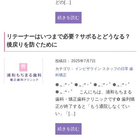
どの[…]
続きを読む
リテーナーはいつまで必要？サボるとどうなる？
後戻りを防ぐために
投稿日：
2025年7月7日
カテゴリ：
インビザライン
スタッフの日常
歯
科矯正
✽.｡.:*・ﾟ ✽.｡.:*・ﾟ ✽.｡.:*・ﾟ ✽.｡.:*・ﾟ
✽.｡.:*・ﾟ こんにちは、浦和もちまる
歯科・矯正歯科クリニックです✿ 歯列矯
正が終了すると「もう通院しなくてい
い」「[…]
続きを読む