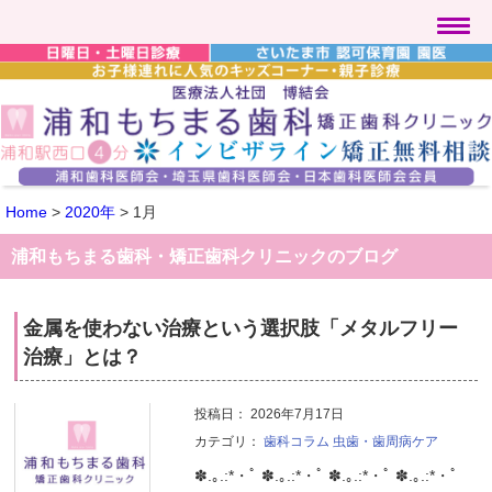
Home
>
2020年
>
1月
浦和もちまる歯科・矯正歯科クリニックのブログ
金属を使わない治療という選択肢「メタルフリー
治療」とは？
投稿日：
2026年7月17日
カテゴリ：
歯科コラム
虫歯・歯周病ケア
✽.｡.:*・ﾟ ✽.｡.:*・ﾟ ✽.｡.:*・ﾟ ✽.｡.:*・ﾟ