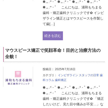
✽.｡.:*・ﾟ ✽.｡.:*・ﾟ ✽.｡.:*・ﾟ ✽.｡.:*・ﾟ
✽.｡.:*・ﾟ こんにちは、浦和もちまる
歯科・矯正歯科クリニックです✿ インビ
ザライン矯正とはマウスピースを作製し
て歯[…]
続きを読む
マウスピース矯正で笑顔革命！目的と治療方法の
全貌！
投稿日：
2025年7月16日
カテゴリ：
インビザライン
スタッフの日常
歯
科コラム
歯科矯正
✽.｡.:*・ﾟ ✽.｡.:*・ﾟ ✽.｡.:*・ﾟ ✽.｡.:*・ﾟ
✽.｡.:*・ﾟ こんにちは、浦和もちまる
歯科・矯正歯科クリニックです✿ 「矯正
したいけど、見た目や痛みが不安…」な