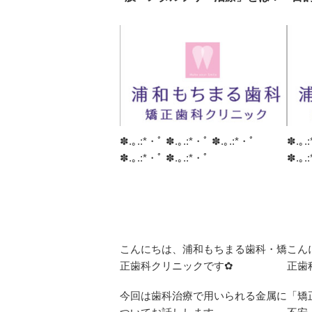
✽.｡.:*・ﾟ ✽.｡.:*・ﾟ ✽.｡.:*・ﾟ
✽.｡.
✽.｡.:*・ﾟ ✽.｡.:*・ﾟ
✽.｡.
こんにちは、浦和もちまる歯科・矯
こん
正歯科クリニックです✿
正歯
今回は歯科治療で用いられる金属に
「矯