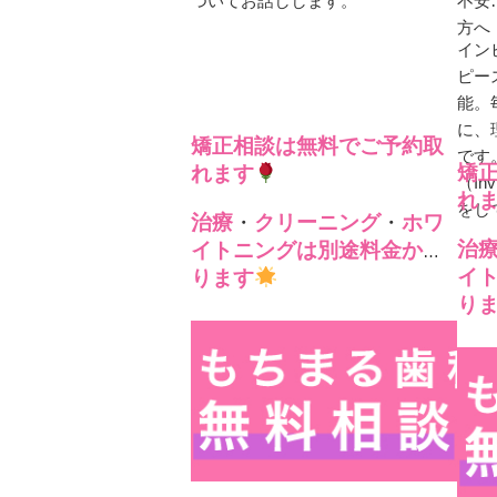
ついてお話しします。
不安
方へ
イン
ピー
能。
に、
矯正相談は無料でご予約取
です
矯
れます
（In
れ
をし
治療
・
クリーニング
・
ホワ
治
イトニングは別途料金かか
イ
ります
り