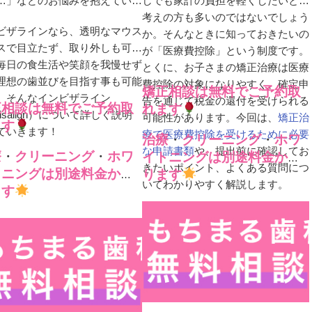
…」などのお悩みを抱えている
しでも家計の負担を軽くしたいとお
考えの方も多いのではないでしょう
ビザラインなら、透明なマウス
か。そんなときに知っておきたいの
スで目立たず、取り外しも可
が「医療費控除」という制度です。
毎日の食生活や笑顔を我慢せず
とくに、お子さまの矯正治療は医療
理想の歯並びを目指す事も可能
費控除の対象になりやすく、確定申
矯正相談は無料でご予約取
。そんなインビザライン
告を通じて税金の還付を受けられる
正相談は無料でご予約取
れます
visalign）について詳しく説明
可能性があります。今回は、
矯正治
ます
ていきます！
療で医療費控除を受けるために必要
治療
・
クリーニング
・
ホワ
な申請書類
や、提出前に確認してお
療
・
クリーニング
・
ホワ
イトニングは別途料金かか
きたいポイント、よくある質問につ
トニングは別途料金かか
ります
いてわかりやすく解説します。
ます