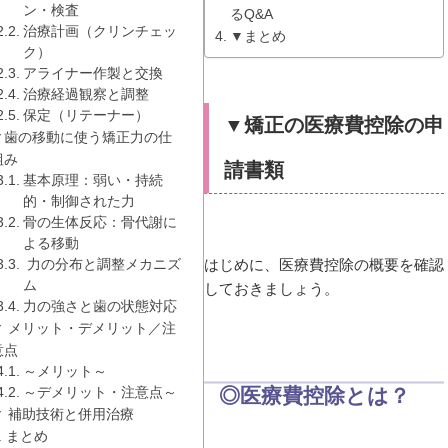
ン・検査
るQ&A
治療計画（クリンチェッ
▼まとめ
ク）
アライナー作製と交換
治療経過観察と調整
保定（リテーナー）
▼矯正の医療費控除の申
▼歯の移動に使う矯正力の仕
組み
請書類
基本原理：弱い・持続
的・制御された力
骨の生体反応：骨代謝に
よる移動
はじめに、医療費控除の概要を確認
力の分布と調整メカニズ
ム
しておきましょう。
力の強さと歯の状態対応
▼ メリット・デメリット／注
意点
～メリット～
◎医療費控除とは？
～デメリット・注意点～
▼ 補助技術と併用治療
. まとめ