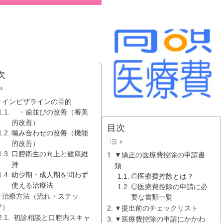
次
▼インビザラインの目的
・歯並びの改善（審美
的改善）
目次
噛み合わせの改善（機能
的改善）
口腔衛生の向上と健康維
▼矯正の医療費控除の申請書
持
類
幼少期・成人期を問わず
◎医療費控除とは？
使える治療法
◎医療費控除の申請に必
▼治療方法（流れ・ステッ
要な書類一覧
プ）
▼提出前のチェックリスト
初診相談と口腔内スキャ
▼医療費控除の申請にかかわ