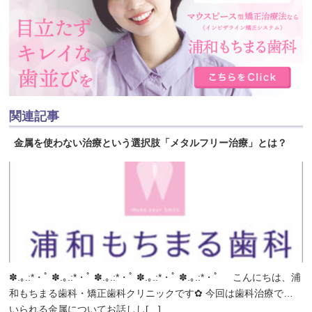
関連記事
金属を使わない治療という選択肢「メタルフリー治療」とは？
✽.｡.:*・ﾟ ✽.｡.:*・ﾟ ✽.｡.:*・ﾟ ✽.｡.:*・ﾟ ✽.｡.:*・ﾟ こんにちは、浦
和もちまる歯科・矯正歯科クリニックです✿ 今回は歯科治療で用
いられる金属についてお話しし[…]