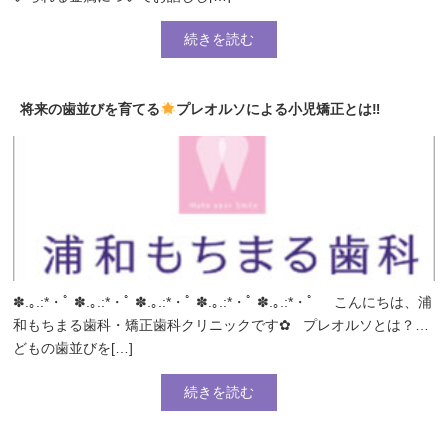
続きを読む
将来の歯並びを育てる
プレオルソによる小児矯正とは‼
✽.｡.:*・ﾟ ✽.｡.:*・ﾟ ✽.｡.:*・ﾟ ✽.｡.:*・ﾟ ✽.｡.:*・ﾟ こんにちは、浦
和もちまる歯科・矯正歯科クリニックです✿ プレオルソとは？子
どもの歯並びを[…]
続きを読む