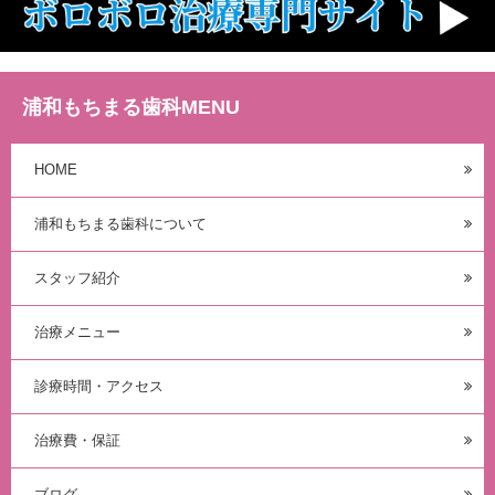
歯科・矯正歯科クリニックです✿ 「矯正
したいけど、見た目や痛みが不安…」な
どの[…]
浦和もちまる歯科MENU
続きを読む
HOME
浦和もちまる歯科について
スタッフ紹介
投稿日：
2025年7月7日
カテゴリ：
インビザライン
スタッフの日常
歯
科矯正
治療メニュー
✽.｡.:*・ﾟ ✽.｡.:*・ﾟ ✽.｡.:*・ﾟ ✽.｡.:*・ﾟ
診療時間・アクセス
✽.｡.:*・ﾟ こんにちは、浦和もちまる
歯科・矯正歯科クリニックです✿ 歯列矯
正が終了すると「もう通院しなくてい
治療費・保証
い」「[…]
ブログ