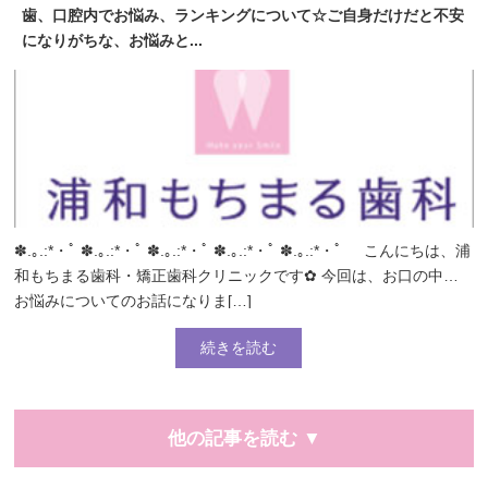
歯、口腔内でお悩み、ランキングについて☆ご自身だけだと不安
になりがちな、お悩みと...
✽.｡.:*・ﾟ ✽.｡.:*・ﾟ ✽.｡.:*・ﾟ ✽.｡.:*・ﾟ ✽.｡.:*・ﾟ こんにちは、浦
和もちまる歯科・矯正歯科クリニックです✿ 今回は、お口の中の
お悩みについてのお話になりま[…]
続きを読む
他の記事を読む ▼