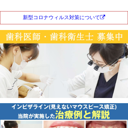
新型コロナウィルス対策について
投稿日：
2025年12月24日
カテゴリ：
スタッフの日常
スタッフブログ
✽.｡.:*・ﾟ ✽.｡.:*・ﾟ ✽.｡.:*・ﾟ ✽.｡.:*・ﾟ
✽.｡.:*・ﾟ こんにちは、浦和もちまる
歯科・矯正歯科クリニックです✿ 今回は
マイナンバーカードについてになりま
す。以[…]
続きを読む
投稿日：
2025年7月29日