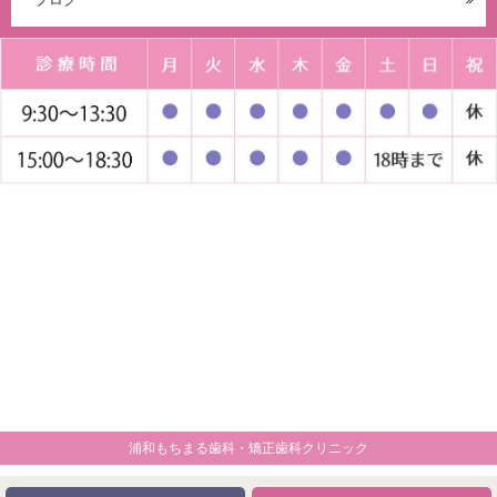
続きを読む
投稿日：
2025年7月7日
カテゴリ：
インビザライン
スタッフの日常
小
児歯科
歯科矯正
✽.｡.:*・ﾟ ✽.｡.:*・ﾟ ✽.｡.:*・ﾟ ✽.｡.:*・ﾟ
✽.｡.:*・ﾟ こんにちは、浦和もちまる
歯科・矯正歯科クリニックです✿ 矯正治
療を終えたあとのリテーナー（保定装
置）の[…]
続きを読む
浦和もちまる歯科・矯正歯科クリニック