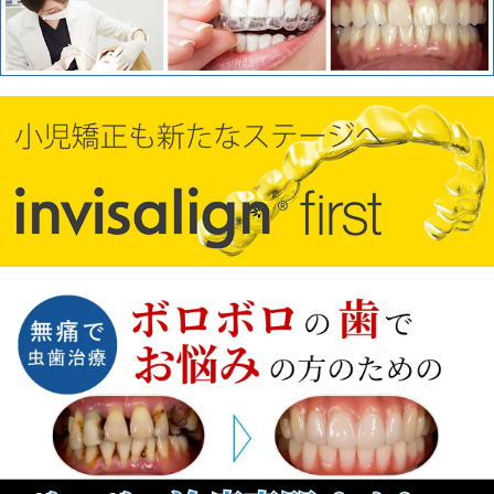
カテゴリ：
インビザライン
スタッフの日常
歯
科矯正
✽.｡.:*・ﾟ ✽.｡.:*・ﾟ ✽.｡.:*・ﾟ ✽.｡.:*・ﾟ
✽.｡.:*・ﾟ こんにちは、浦和もちまる
歯科・矯正歯科クリニックです✿ インビ
ザライン矯正とはマウスピースを作製し
て歯[…]
続きを読む
投稿日：
2025年7月16日
カテゴリ：
インビザライン
スタッフの日常
歯
科コラム
歯科矯正
✽.｡.:*・ﾟ ✽.｡.:*・ﾟ ✽.｡.:*・ﾟ ✽.｡.:*・ﾟ
✽.｡.:*・ﾟ こんにちは、浦和もちまる