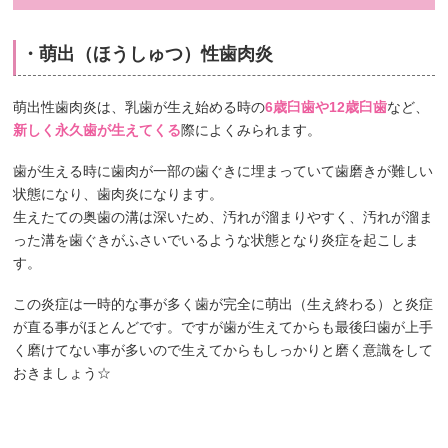
・萌出（ほうしゅつ）性歯肉炎
萌出性歯肉炎は、乳歯が生え始める時の
6歳臼歯や12歳臼歯
など、
新しく永久歯が生えてくる
際によくみられます。
歯が生える時に歯肉が一部の歯ぐきに埋まっていて歯磨きが難しい
状態になり、歯肉炎になります。
生えたての奥歯の溝は深いため、汚れが溜まりやすく、汚れが溜ま
った溝を歯ぐきがふさいでいるような状態となり炎症を起こしま
す。
この炎症は一時的な事が多く歯が完全に萌出（生え終わる）と炎症
が直る事がほとんどです。ですが歯が生えてからも最後臼歯が上手
く磨けてない事が多いので生えてからもしっかりと磨く意識をして
おきましょう☆