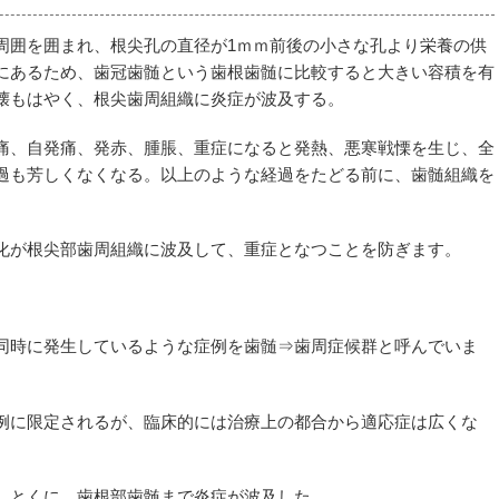
周囲を囲まれ、根尖孔の直径が1ｍｍ前後の小さな孔より栄養の供
にあるため、歯冠歯髄という歯根歯髄に比較すると大きい容積を有
壊もはやく、根尖歯周組織に炎症が波及する。
痛、自発痛、発赤、腫脹、重症になると発熱、悪寒戦慄を生じ、全
過も芳しくなくなる。以上のような経過をたどる前に、歯髄組織を
化が根尖部歯周組織に波及して、重症となつことを防ぎます。
同時に発生しているような症例を歯髄⇒歯周症候群と呼んでいま
例に限定されるが、臨床的には治療上の都合から適応症は広くな
、とくに、歯根部歯髄まで炎症が波及した。