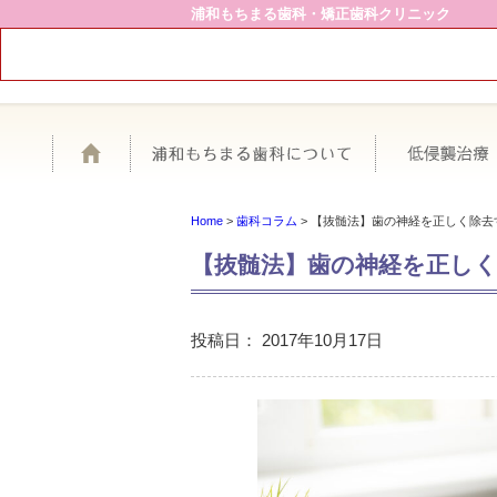
浦和もちまる歯科・矯正歯科クリニック
ホーム
浦和もちまる歯
Home
>
歯科コラム
>
【抜髄法】歯の神経を正しく除去
【抜髄法】歯の神経を正し
投稿日：
2017年10月17日