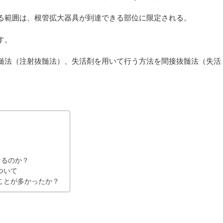
る範囲は、根管拡大器具が到達できる部位に限定される。
す。
髄法（注射抜髄法）、失活剤を用いて行う方法を間接抜髄法（失活
なるのか？
ついて
ことが多かったか？