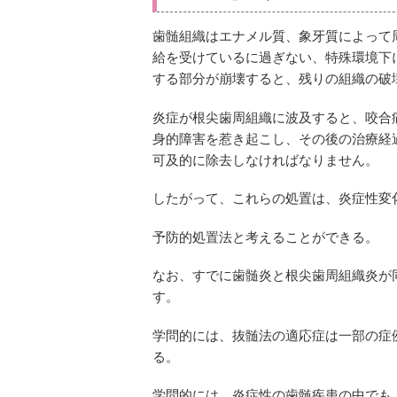
歯髄組織はエナメル質、象牙質によって
給を受けているに過ぎない、特殊環境下
する部分が崩壊すると、残りの組織の破
炎症が根尖歯周組織に波及すると、咬合
身的障害を惹き起こし、その後の治療経
可及的に除去しなければなりません。
したがって、これらの処置は、炎症性変
予防的処置法と考えることができる。
なお、すでに歯髄炎と根尖歯周組織炎が
す。
学問的には、抜髄法の適応症は一部の症
る。
学問的には、炎症性の歯髄疾患の中でも