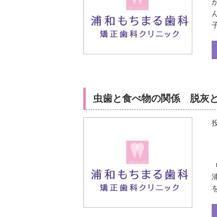
虫歯と食べ物の関係 脱灰
✽