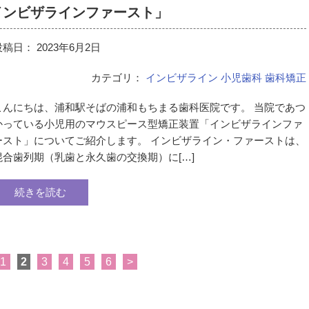
インビザラインファースト」
投稿日：
2023年6月2日
カテゴリ：
インビザライン
小児歯科
歯科矯正
こんにちは、浦和駅そばの浦和もちまる歯科医院です。 当院であつ
かっている小児用のマウスピース型矯正装置「インビザラインファ
ースト」についてご紹介します。 インビザライン・ファーストは、
混合歯列期（乳歯と永久歯の交換期）に[…]
続きを読む
1
2
3
4
5
6
>