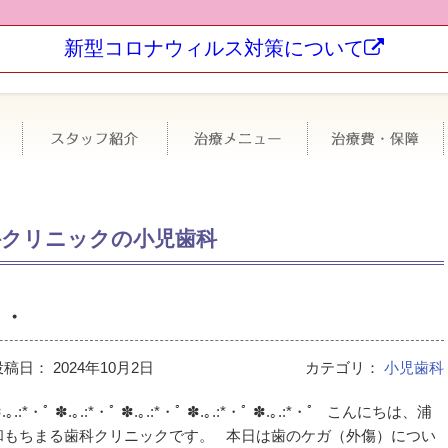
新型コロナウィルス対策について
科について
極力抜かない・なるべく削らない
スタッフ紹介
治療メニュー
科クリニックの小児歯科
・・
投稿日：
2024年10月2日
カテゴリ：
小児歯科
.｡.:*・ﾟ ✽.｡.:*・ﾟ ✽.｡.:*・ﾟ ✽.｡.:*・ﾟ ✽.｡.:*・ﾟ こんにちは、浦
和もちまる歯科クリニックです。 本日は歯のケガ（外傷）につい