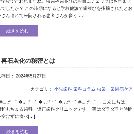
が学校で行われますね、虫歯や歯並びの項目にチェックはされませ
んでしたか？ この時期になると学校健診で歯並びを指摘されたとお
子さん連れで来院される患者さんが多く[…]
続きを読む
と再石灰化の秘密とは
投稿日：
2024年5月27日
カテゴリ：
小児歯科
歯科コラム
虫歯・歯周病ケア
.｡.:*・ﾟ ✽.｡.:*・ﾟ ✽.｡.:*・ﾟ ✽.｡.:*・ﾟ ✽.｡.:*・ﾟ こんにちは、
浦和もちまる歯科・矯正歯科クリニックです。 実はダラダラと時間
を空けずに食べ[…]
続きを読む