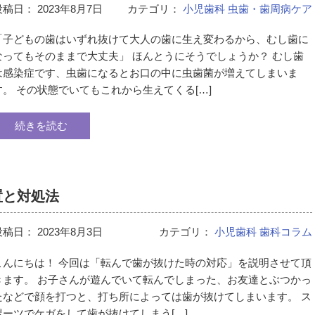
投稿日：
2023年8月7日
カテゴリ：
小児歯科
虫歯・歯周病ケア
「子どもの歯はいずれ抜けて大人の歯に生え変わるから、むし歯に
なってもそのままで大丈夫」 ほんとうにそうでしょうか？ むし歯
は感染症です、虫歯になるとお口の中に虫歯菌が増えてしまいま
す。 その状態でいてもこれから生えてくる[…]
続きを読む
置と対処法
投稿日：
2023年8月3日
カテゴリ：
小児歯科
歯科コラム
こんにちは！ 今回は「転んで歯が抜けた時の対応」を説明させて頂
きます。 お子さんが遊んでいて転んでしまった、お友達とぶつかっ
たなどで顔を打つと、打ち所によっては歯が抜けてしまいます。 ス
ポーツでケガをして歯が抜けてしまう[…]