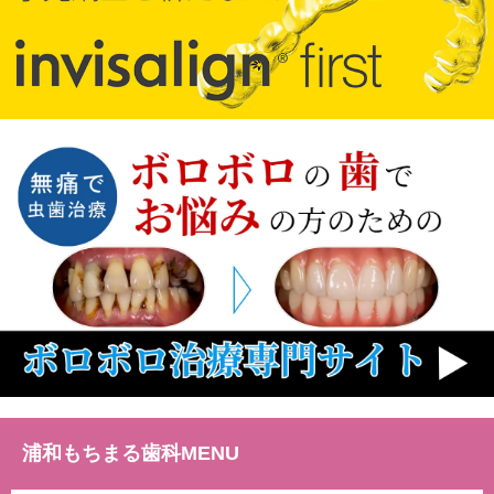
ずは20代前後に生えてくることが多く、
歯[…]
続きを読む
投稿日：
2025年6月17日
カテゴリ：
スタッフの日常
スタッフブログ
歯
科コラム
虫歯・歯周病ケア
✽.｡.:*・ﾟ ✽.｡.:*・ﾟ ✽.｡.:*・ﾟ ✽.｡.:*・ﾟ
✽.｡.:*・ﾟ こんにちは、浦和もちまる
歯科・矯正歯科クリニックです✿ 歯医者
で治療を受けるとき、特に歯茎の腫れや
虫歯[…]
浦和もちまる歯科MENU
続きを読む