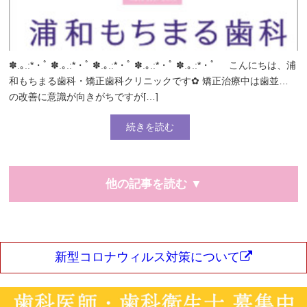
✽.｡.:*・ﾟ ✽.｡.:*・ﾟ ✽.｡.:*・ﾟ ✽.｡.:*・ﾟ ✽.｡.:*・ﾟ こんにちは、浦
和もちまる歯科・矯正歯科クリニックです✿ 矯正治療中は歯並び
の改善に意識が向きがちですが[…]
続きを読む
他の記事を読む ▼
新型コロナウィルス対策について
投稿日：
2025年6月23日
カテゴリ：
インビザライン
スタッフの日常
ス
タッフブログ
小児歯科
歯科コラム
歯科矯正
虫