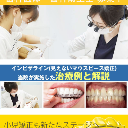
歯・歯周病ケア
✽.｡.:*・ﾟ ✽.｡.:*・ﾟ ✽.｡.:*・ﾟ ✽.｡.:*・ﾟ
✽.｡.:*・ﾟ こんにちは、浦和もちまる
歯科・矯正歯科クリニックです✿ マウス
ピース矯正は、目立たず快適に歯並びを
整え[…]
続きを読む
投稿日：
2025年6月20日
カテゴリ：
インプラント
スタッフの日常
スタ
ッフブログ
歯科コラム
虫歯・歯周病ケア
✽.｡.:*・ﾟ ✽.｡.:*・ﾟ ✽.｡.:*・ﾟ ✽.｡.:*・ﾟ
✽.｡.:*・ﾟ こんにちは、浦和もちまる
歯科・矯正歯科クリニックです✿ 親知ら