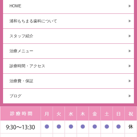
HOME
浦和もちまる歯科について
スタッフ紹介
投稿日：
2025年6月17日
カテゴリ：
スタッフの日常
歯科コラム
虫歯・
治療メニュー
歯周病ケア
✽.｡.:*・ﾟ ✽.｡.:*・ﾟ ✽.｡.:*・ﾟ ✽.｡.:*・ﾟ
診療時間・アクセス
✽.｡.:*・ﾟ こんにちは、浦和もちまる
歯科・矯正歯科クリニックです✿ 歯医者
治療費・保証
で歯のクリーニングを受けたいと思って
も、[…]
ブログ
続きを読む