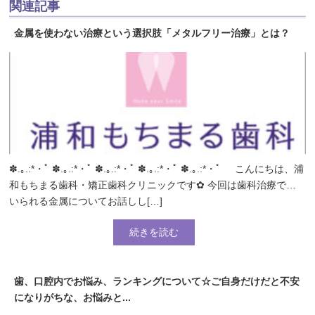
関連記事
金属を使わない治療という選択肢「メタルフリー治療」とは？
✽.｡.:*・ﾟ ✽.｡.:*・ﾟ ✽.｡.:*・ﾟ ✽.｡.:*・ﾟ ✽.｡.:*・ﾟ こんにちは、浦
和もちまる歯科・矯正歯科クリニックです✿ 今回は歯科治療で用
いられる金属についてお話しし[…]
続きを読む
歯、口腔内でお悩み、ランキングについて☆ご自身だけだと不安
になりがちな、お悩みと...