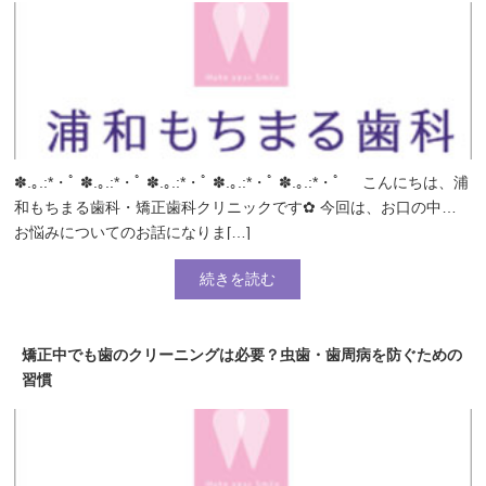
✽.｡.:*・ﾟ ✽.｡.:*・ﾟ ✽.｡.:*・ﾟ ✽.｡.:*・ﾟ ✽.｡.:*・ﾟ こんにちは、浦
和もちまる歯科・矯正歯科クリニックです✿ 今回は、お口の中の
お悩みについてのお話になりま[…]
続きを読む
矯正中でも歯のクリーニングは必要？虫歯・歯周病を防ぐための
習慣