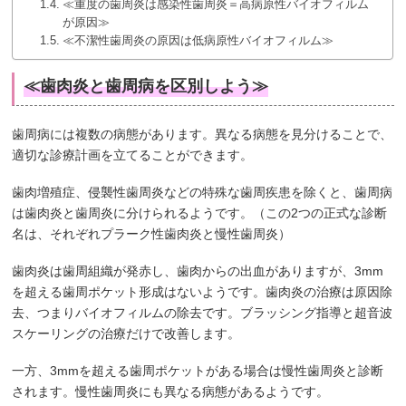
≪重度の歯周炎は感染性歯周炎＝高病原性バイオフィルム
が原因≫
≪不潔性歯周炎の原因は低病原性バイオフィルム≫
≪歯肉炎と歯周病を区別しよう≫
歯周病には複数の病態があります。異なる病態を見分けることで、
適切な診療計画を立てることができます。
歯肉増殖症、侵襲性歯周炎などの特殊な歯周疾患を除くと、歯周病
は歯肉炎と歯周炎に分けられるようです。（この2つの正式な診断
名は、それぞれプラーク性歯肉炎と慢性歯周炎）
歯肉炎は歯周組織が発赤し、歯肉からの出血がありますが、3mm
を超える歯周ポケット形成はないようです。歯肉炎の治療は原因除
去、つまりバイオフィルムの除去です。ブラッシング指導と超音波
スケーリングの治療だけで改善します。
一方、3mmを超える歯周ポケットがある場合は慢性歯周炎と診断
されます。慢性歯周炎にも異なる病態があるようです。